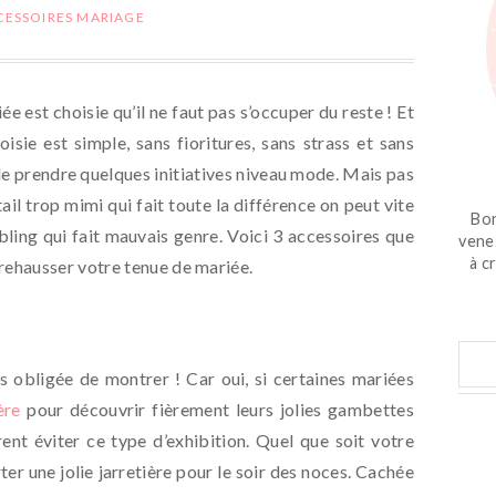
CESSOIRES MARIAGE
e est choisie qu’il ne faut pas s’occuper du reste ! Et
isie est simple, sans fioritures, sans strass et sans
de prendre quelques initiatives niveau mode. Mais pas
ail trop mimi qui fait toute la différence on peut vite
Bon
ling qui fait mauvais genre. Voici 3 accessoires que
vene
à c
 rehausser votre tenue de mariée.
 obligée de montrer ! Car oui, si certaines mariées
ière
pour découvrir fièrement leurs jolies gambettes
rent éviter ce type d’exhibition. Quel que soit votre
er une jolie jarretière pour le soir des noces. Cachée