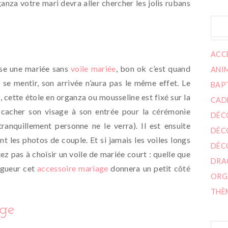
anza votre mari devra aller chercher les jolis rubans
ACC
dise une mariée sans
voile mariée
, bon ok c’est quand
ANI
e mentir, son arrivée n’aura pas le même effet. Le
BAP
e, cette étole en organza ou mousseline est fixé sur la
CAD
 cacher son visage à son entrée pour la cérémonie
DÉC
anquillement personne ne le verra). Il est ensuite
DÉC
t les photos de couple. Et si jamais les voiles longs
DÉC
tez pas à choisir un voile de mariée court : quelle que
DRA
ngueur cet
accessoire mariage
donnera un petit côté
ORG
THÈ
age