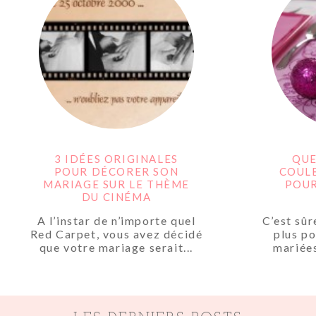
3 IDÉES ORIGINALES
QUE
POUR DÉCORER SON
COUL
MARIAGE SUR LE THÈME
POU
DU CINÉMA
A l’instar de n’importe quel
C’est sû
Red Carpet, vous avez décidé
plus po
que votre mariage serait...
mariée