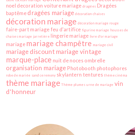
noel
decoration voiture mariage
Dragées
dragées
dragées mariage
baptême
décoration chaises
décoration mariage
décoration mariage rouge
faire-part mariage
feu d'artifice
figurine mariage
housses de
lingerie mariage
chaises mariage
jarretière
livre d'or mariage
mariage champêtre
mariage
mariage civil
mariage discount
mariage vintage
marque-place
nuit de noces
ombrelle
organisation mariage
Photobooth
photophores
skylantern
tentures
robe de mariée
sand ceremony
thème cinéma
thème mariage
vin
Thème plumes
urne de mariage
d'honneur